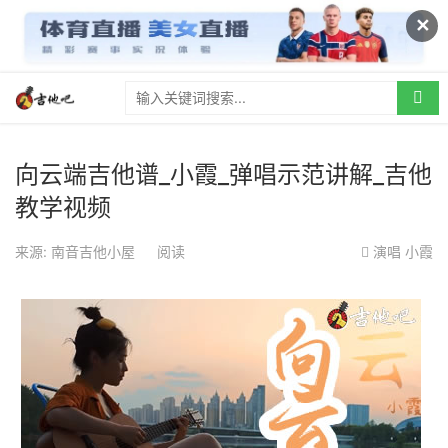
✕
向云端吉他谱_小霞_弹唱示范讲解_吉他
教学视频
来源: 南音吉他小屋
阅读
演唱
小霞