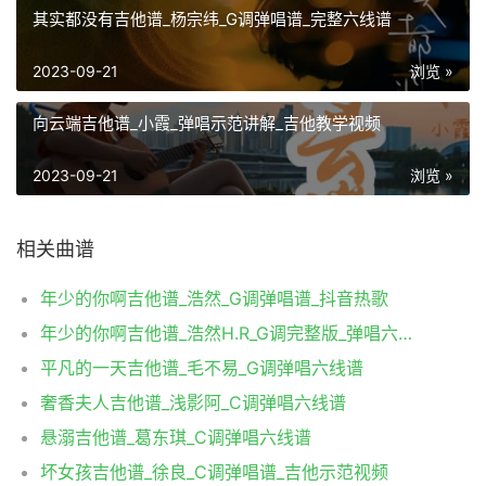
其实都没有吉他谱_杨宗纬_G调弹唱谱_完整六线谱
2023-09-21
浏览 »
向云端吉他谱_小霞_弹唱示范讲解_吉他教学视频
2023-09-21
浏览 »
相关曲谱
年少的你啊吉他谱_浩然_G调弹唱谱_抖音热歌
年少的你啊吉他谱_浩然H.R_G调完整版_弹唱六线谱
平凡的一天吉他谱_毛不易_G调弹唱六线谱
奢香夫人吉他谱_浅影阿_C调弹唱六线谱
悬溺吉他谱_葛东琪_C调弹唱六线谱
坏女孩吉他谱_徐良_C调弹唱谱_吉他示范视频