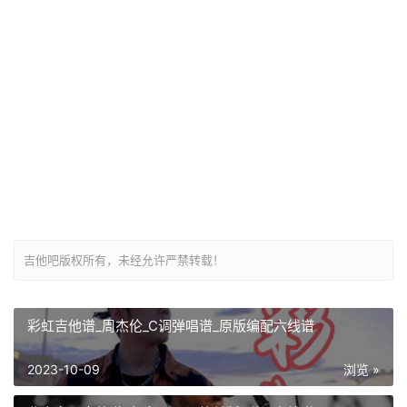
吉他吧版权所有，未经允许严禁转载！
彩虹吉他谱_周杰伦_C调弹唱谱_原版编配六线谱
2023-10-09
浏览 »